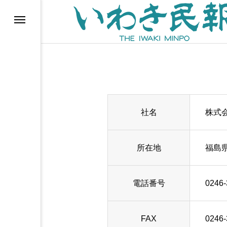
らす（旧 個処から）
社名
株式
所在地
福島県
電話番号
0246-
等)
FAX
0246-