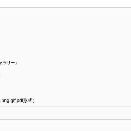
ャラリー』
』
g,gif,pdf形式）