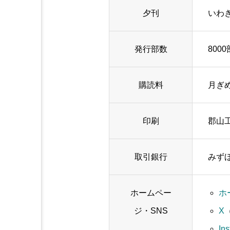
夕刊
いわ
発行部数
8000
購読料
月ぎめ
印刷
郡山
取引銀行
みず
ホームペー
ホ
ジ・SNS
X
（
In