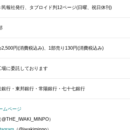
き民報社発行、タブロイド判12ページ(日曜、祝日休刊)
部
2,500円(消費税込み)、1部売り130円(消費税込み)
工場に委託しております
ほ銀行・東邦銀行・常陽銀行・七十七銀行
ームページ
@THE_IWAKI_MINPO）
stagram
（@iwakiminpo）