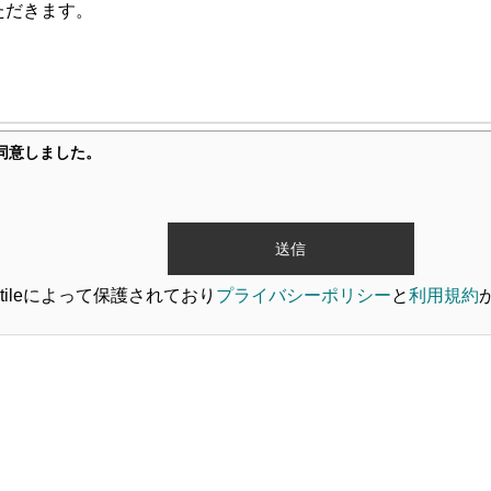
ただきます。
上でプレゼント、アンケートなどを行う場合、
同意しました。
え、氏名、住所、電話番号、メールアドレスなどの「個人情報
本人確認や連絡、当社からの連絡目的などに使われるもので、
いたしません。
rnstileによって保護されており
プライバシーポリシー
と
利用規約
情報は細心の注意を払って管理いたします。
募者特定やお知らせのために利用します。