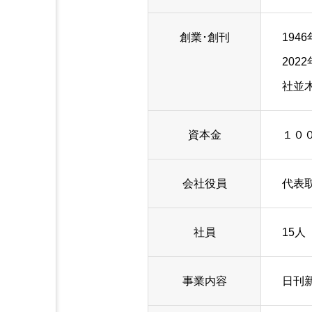
創業･創刊
194
20
社並
資本金
１０
会社役員
代表
社員
15人
事業内容
日刊