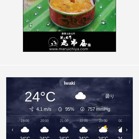
Iwaki
24°C
曇り
4.1 m/s
95%
757
mmHg
19:00
20:00
21:00
22:00
23:00
00:00
‹
›
24°C
24°C
24°C
24°C
24°C
24°C