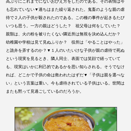
高ぶりにこれまでにないおびえ方をしたのである。その表情は今
も忘れていない▼過ちはまた繰り返された。鬼畜のような親の虐
待で２人の子供が殺されたのである。この種の事件が起きるたび
いつも思う。一方の親はどうした？ 祖父母は何をしていた？
親類は、火の粉を被りたくない隣近所は無視を決め込んだか？
幼稚園や学校は見て見ぬふりか？ 役所は「やることはやった」
と詭弁を弄するのか？▼１人のいたいけな子供が親の虐待で死ぬ
という現実を見るとき、隣人同士、表面では笑顔で繕っていて
も、現実はいかに利己的であるかを思い知らされる。そうでなけ
れば、どこかで子供の命は救われたはずだ▼「子供は親を選べな
い」という言葉は重い。今も虐待されている子供はいる。世間は
またも黙って見過ごしているのだろうか。