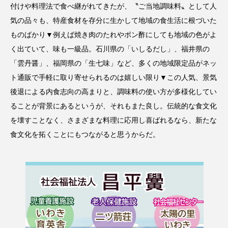
付けや料理法で食べ継がれてきたが、〝ご当地調味料〟として人
気の品々も、特産食材を存分に生かして地域の食生活に根づいた
ものばかり▼例えば焼き肉のたれやポン酢にしても地域の色がよ
く出ていて、味も一級品。石川県の「いしるだし」、福井県の
「雲丹醤」、福岡県の「生七味」など、多くの地域限定品がネッ
ト通販で手軽に取り寄せられるのは嬉しい限り▼この人気、景気
後退による内食志向の高まりと、調味料の使い方が多様化してい
ることが背景にあるというが、それもまた良し。伝統的な食文化
を壊すことなく、さまざまな料理に応用し喜ばれるなら、新たな
食文化を拓くことにもつながると思うからだ。