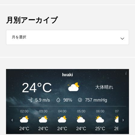
月別アーカイブ
イブ
Iwaki
24°C
大体晴れ
5.9 m/s
98%
757
mmHg
02:00
03:00
04:00
05:00
06:00
07:00
‹
›
24°C
24°C
24°C
24°C
25°C
26°C