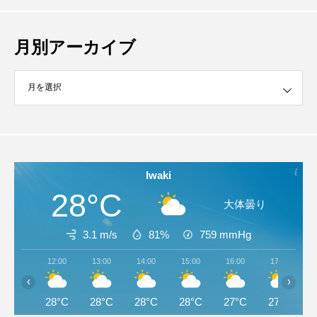
月別アーカイブ
イブ
Iwaki
28°C
大体曇り
3.1 m/s
81%
759
mmHg
12:00
13:00
14:00
15:00
16:00
17:00
‹
›
28°C
28°C
28°C
28°C
27°C
27°C