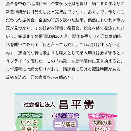
資金を中心に地域住民、企業から浄財を募り、約１６０年ぶりに
新造神輿がお目見えした▼完成品ではなく、あくまで手作りにこ
だわった振興会。全国の工房を調べた結果、偶然にもいわき市の
匠が見つかり、その技術を評価し役員会、総会を経て発注したと
いう。完成までの期間は約10カ月。製作を手がけた匠に奉納時、
話を聞いてみた▼「何と言っても納期。これだけは守らないと
ね」。技術的な苦心談よりも職人として納入期限は必ず守るとい
うプライドを感じた。この「納期」を新聞製作に置き換えると、
まず原稿には締め切りがあり、購読者に届ける配達時間がある。
反省を込め、匠の言葉をかみ締めた。