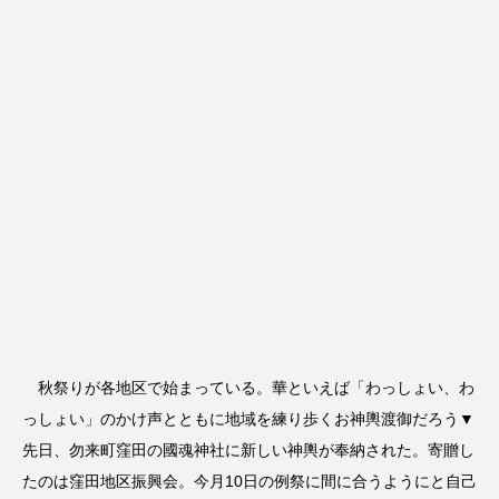
秋祭りが各地区で始まっている。華といえば「わっしょい、わ
っしょい」のかけ声とともに地域を練り歩くお神輿渡御だろう▼
先日、勿来町窪田の國魂神社に新しい神輿が奉納された。寄贈し
たのは窪田地区振興会。今月10日の例祭に間に合うようにと自己