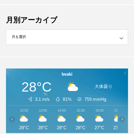
月別アーカイブ
イブ
Iwaki
28°C
大体曇り
3.1 m/s
81%
759
mmHg
12:00
13:00
14:00
15:00
16:00
17:00
‹
›
28°C
28°C
28°C
28°C
27°C
27°C