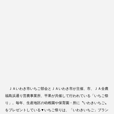
ＪＡいわき市いちご部会とＪＡいわき市が主催、市、ＪＡ全農
福島浜通り営農事業所、平果が共催して行われている「いちご祭
り」。毎年、生産地区の幼稚園や保育園・所に〝いわきいちご〟
をプレゼントしている▼いちご祭りは、「いわきいちご」ブラン