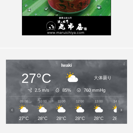
Iwaki
27°C
大体曇り
2.5 m/s
85%
760
mmHg
09:00
10:00
11:00
12:00
13:00
14:00
‹
›
27°C
28°C
28°C
28°C
28°C
28°C