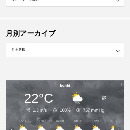
月別アーカイブ
イブ
Iwaki
22°C
霧
1.3 m/s
100%
757
mmHg
05:00
06:00
07:00
08:00
09:00
10:00
‹
›