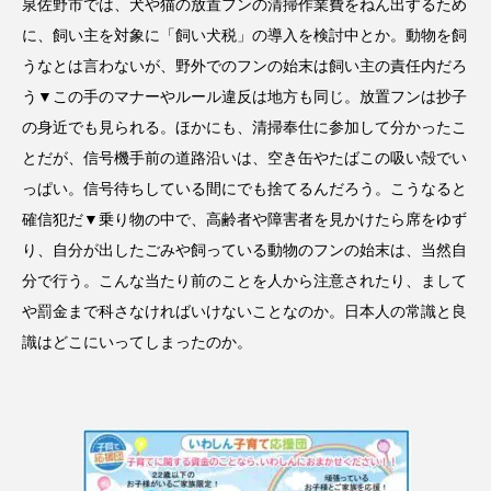
泉佐野市では、犬や猫の放置フンの清掃作業費をねん出するため
に、飼い主を対象に「飼い犬税」の導入を検討中とか。動物を飼
うなとは言わないが、野外でのフンの始末は飼い主の責任内だろ
う▼この手のマナーやルール違反は地方も同じ。放置フンは抄子
の身近でも見られる。ほかにも、清掃奉仕に参加して分かったこ
とだが、信号機手前の道路沿いは、空き缶やたばこの吸い殻でい
っぱい。信号待ちしている間にでも捨てるんだろう。こうなると
確信犯だ▼乗り物の中で、高齢者や障害者を見かけたら席をゆず
り、自分が出したごみや飼っている動物のフンの始末は、当然自
分で行う。こんな当たり前のことを人から注意されたり、まして
や罰金まで科さなければいけないことなのか。日本人の常識と良
識はどこにいってしまったのか。