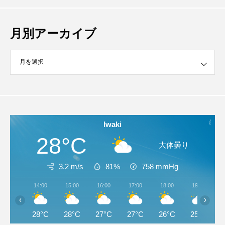
月別アーカイブ
イブ
Iwaki
28°C
大体曇り
3.2 m/s
81%
758
mmHg
14:00
15:00
16:00
17:00
18:00
19:00
‹
›
28°C
28°C
27°C
27°C
26°C
25°C