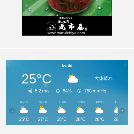
Iwaki
25°C
大体晴れ
5.2 m/s
94%
758
mmHg
06:00
07:00
08:00
09:00
10:00
11:00
‹
›
25°C
27°C
28°C
28°C
28°C
28°C