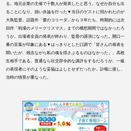
る。地元企業の主催で十数人が発表したと思う。なぜか自分も出
ることになり、拙い弁論を行った▼当日のゲストに招かれたのが
大島監督。話題作「愛のコリーダ」から３年たち、時期的には次
回作「戦場のメリークリスマス」までの構想期間ではなかったろ
うか。出場者全員の発表が終わり、監督の講演になった。開口一
番の言葉が印象にある▼はっきりとした口調で「皆さんの発表を
聞いたが、残念ながら私の魂を揺さぶるものはなかった」。高校
生相手である。普通なら社交辞令的な講評をするだろうが、一級
の表現者にそのような妥協はよしとせずだったか。訃報に接し、
当時の情景が重なった。