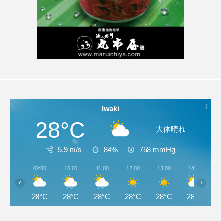
Iwaki
28°C
大体晴れ
5.9 m/s
84%
758
mmHg
09:00
10:00
11:00
12:00
13:00
14:00
‹
›
28°C
28°C
28°C
28°C
28°C
28°C