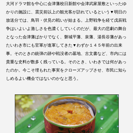
大河ドラマ館を中心に会津藩校日新館や会津武家屋敷といったゆ
かりの施設に、震災前以上の観光客が訪れているという▼明日の
放送分では、鳥羽・伏見の戦いが始まる。上野戦争を経て戊辰戦
争はいよいよ激しさを色濃くしていくのだが、最大の悲劇の舞台
となった会津藩ばかりでなく、磐城平藩、泉藩、湯長谷藩があっ
たいわき市にも官軍が進軍してきた▼わずか１４５年前の出来
事。そのときの銃弾の跡や戦没者の墓地、古文書など、市内には
貴重な史料が数多く残っている。そのとき、いわきでは何があっ
たのか。今こそ埋もれた事実をクローズアップさせ、市民に知ら
しめるよい機会ではないのかなと思う。