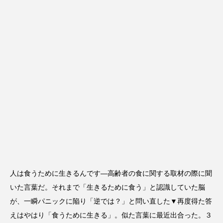
人は食うために生きるんです―高齢者の食に関する取材の際に聞
いた言葉だ。それまで「生きるために食う」と認識していた脳
が、一瞬パニックに陥り「逆では？」と問い直した▼再度得た答
えはやはり「食うために生きる」。似た言葉に最近出合った。３