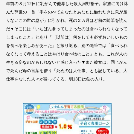
年前の８月12日に乳がんで他界した歌人河野裕子。家族に向け詠
んだ辞世の一首「手をのべてあなたとあなたに触れたきに息が足
りないこの世の息が」に引かれ、死の２カ月ほど前の随筆を読ん
だ▼そこには「いちばん参ってしまったのは食べられなくなって
しまったこと」とあり「（以前は）何をしても必ずおいしいもの
を食べる楽しみがあった」と振り返る。別の随筆では「食べられ
なくなって考えることはやはり食べ物のこと」とも。これが人の
生きる姿なのかもしれないと感じ入った▼また彼女は、同じがん
で死んだ母の言葉を借り「死ぬのは大仕事」とも記している。大
仕事をなした人々が帰ってくる。明13日は盆の入り。