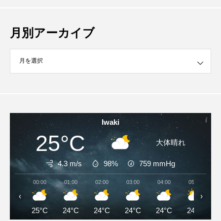
月別アーカイブ
イブ
Iwaki
25°C
大体晴れ
4.3 m/s
98%
759
mmHg
00:00
01:00
02:00
03:00
04:00
05:00
‹
›
25°C
24°C
24°C
24°C
24°C
24°C