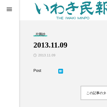
らす（旧 個処から）
片隅抄
2013.11.09
2013.11.09
Post
等)
この記事のタ
ブ