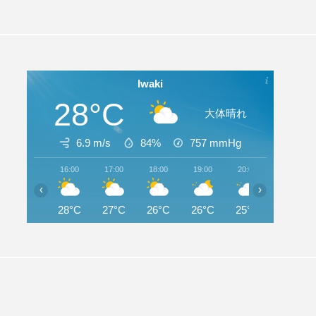
Iwaki
28°C
大体晴れ
6.9 m/s
84%
757
mmHg
16:00
17:00
18:00
19:00
20:00
21:00
‹
›
28°C
27°C
26°C
26°C
25°C
25°C