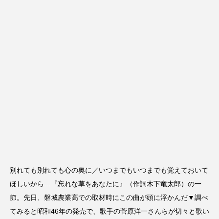
別れても別れても心の奥に／いつまでもいつまでも覚えておいて
ほしいから…『忘れな草をあなたに』（作詞木下竜太郎）の一
節。先日、磐城農業高での取材時にこの曲が頭に浮かんだ▼調べ
てみると昭和46年の発売で、歌手の菅原洋一さんらが切々と歌い