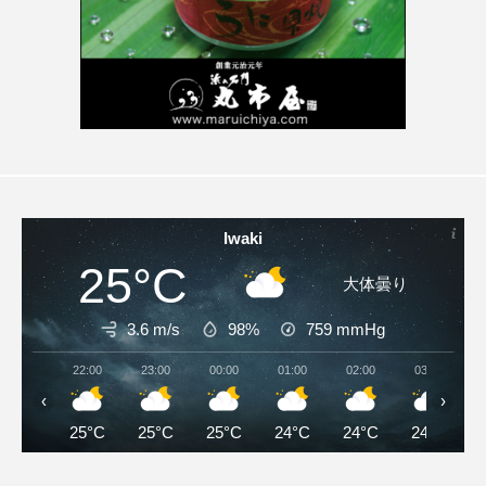
Iwaki
25°C
大体曇り
3.6 m/s
98%
759
mmHg
22:00
23:00
00:00
01:00
02:00
03:00
‹
›
25°C
25°C
25°C
24°C
24°C
24°C