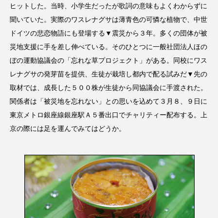
ヒットした。当時、小学生だったが歌詞の意味もよくわからずに
聞いていた。実際のワスレナグサは薄青色の可憐な植物で、中世
ドイツの悲恋物語にも登場する▼震災から３年。多くの団体が被
災地支援に手を差し伸べている。そのひとつに一般社団法人ほの
ぼの運動協議会の「忘れな草プロジェクト」がある。同校にワス
レナグサの発芽苗を提供、生徒が栽培し都内で配る試みだ▼先の
取材では、成長した５００株が生徒から同協議会に手渡された。
関係者は「被災地を忘れない」との思いを込めて３月８、９日に
東京メトロ銀座線銀座駅Ａ５番出口でチャリティー配布する。上
京の際には足を運んでみてはどうか。