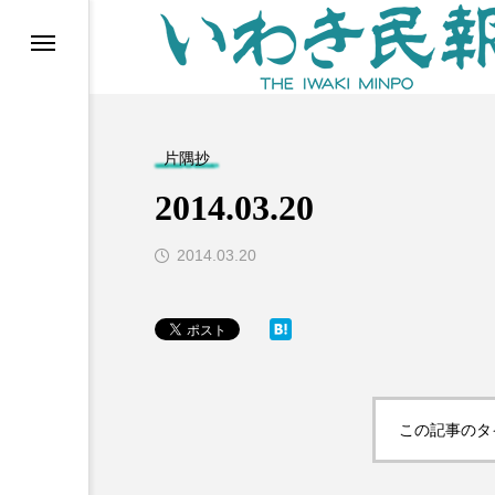
らす（旧 個処から）
片隅抄
2014.03.20
2014.03.20
等)
この記事のタ
ブ