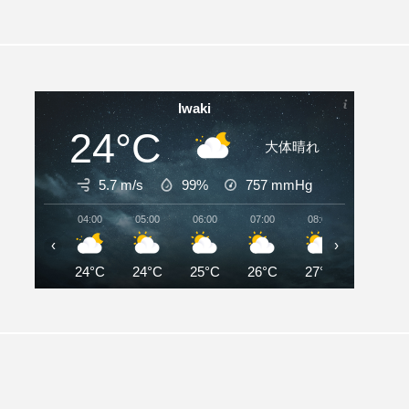
Iwaki
24°C
大体晴れ
5.7 m/s
99%
757
mmHg
04:00
05:00
06:00
07:00
08:00
09:00
‹
›
24°C
24°C
25°C
26°C
27°C
27°C