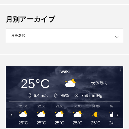
月別アーカイブ
イブ
Iwaki
25°C
大体曇り
6.4 m/s
95%
759
mmHg
21:00
22:00
23:00
00:00
01:00
02:00
‹
›
25°C
25°C
25°C
25°C
25°C
24°C