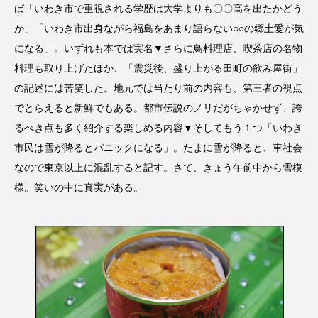
ば「いわき市で重視される学歴は大学よりも〇〇高を出たかどう
か」「いわき市出身ながら福島をあまり語らない○○の郷土愛が気
になる」。いずれも本では実名▼さらに鳥料理店、喫茶店の名物
料理も取り上げたほか、「震災後、盛り上がる田町の飲み屋街」
の記述には苦笑した。地元では当たり前の内容も、第三者の視点
でとらえると新鮮でもある。都市伝説のノリだがちゃかせず、誇
るべき点も多く紹介する楽しめる内容▼そしてもう１つ「いわき
市民は雪が降るとパニックになる」。たまに雪が降ると、車社会
なので東京以上に混乱すると記す。さて、きょう午前中から雪模
様。笑いの中に真実がある。