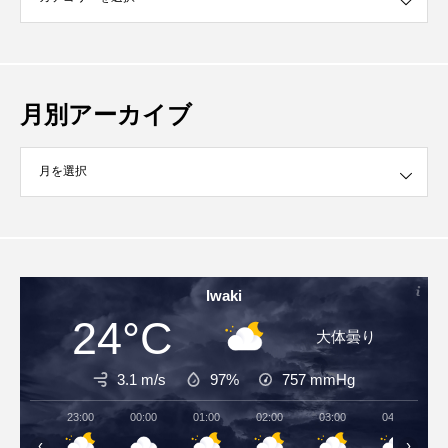
月別アーカイブ
イブ
Iwaki
24°C
大体曇り
3.1 m/s
97%
757
mmHg
23:00
00:00
01:00
02:00
03:00
04:00
‹
›