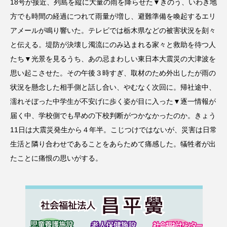
18号が接近、列島を縦に大量の雨を降らせた▼きのう、いわき地
方でも時間の経過につれて雨量が増し、避難準備を喚起するエリ
アメールが鳴り響いた。テレビでは栃木県などの被害状況を刻々
と伝える。堤防が決壊し濁流にのみ込まれる家々と救助を待つ人
たち▼光景を見るうち、あの忌まわしい東日本大震災の大津波を
思い起こさせた。その午後３時すぎ、取材のため外出したが雨の
状況を懸念した相手側と話し合い、やむなく次回に。帰社途中、
濡れそぼった中学生が不安げに歩く姿が目に入った▼逐一情報が
届く中、学校側でも早めの下校判断がつかなかったのか。きょう
11日は大震災発生から４年半。こじつけではないが、災害は日常
生活と隣り合わせであることをあらためて痛感した。犠牲者が出
たことに痛恨の思いがする。