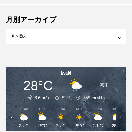
月別アーカイブ
イブ
Iwaki
28°C
霧雨
6.6 m/s
82%
758
mmHg
10:00
11:00
12:00
13:00
14:00
15:00
‹
›
28°C
28°C
28°C
28°C
28°C
28°C