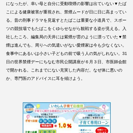
になったが、幸い母と自分に受動喫煙の影響は出ていない▼たば
こによる健康被害が重視され、禁煙ムードが日に日に高まってい
る。昔の刑事ドラマを見返すとたばこは重要な小道具で、スポー
ツの競技場でもたばこをくゆらせながら観戦する姿が見える。入
社したころ、編集局の天井には紫煙が雲のように漂っていた▼禁
煙は進んでも、周りへの気遣いがない愛煙家は今も少なくない。
食事中にあるいは小さい子どもの前で吸う人の気がしれない。31
日の世界禁煙デーにちなむ市民公開講座が６月３日、市医師会館
で開かれる。これまでにない充実した内容だ。なぜ体に悪いの
か、専門医のアドバイスに耳を傾けよう。