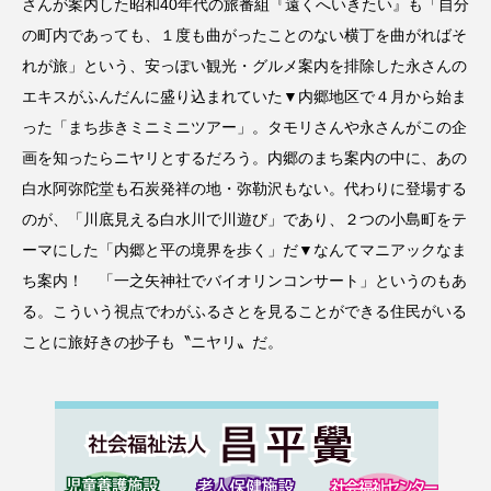
さんが案内した昭和40年代の旅番組『遠くへいきたい』も「自分
の町内であっても、１度も曲がったことのない横丁を曲がればそ
れが旅」という、安っぽい観光・グルメ案内を排除した永さんの
エキスがふんだんに盛り込まれていた▼内郷地区で４月から始ま
った「まち歩きミニミニツアー」。タモリさんや永さんがこの企
画を知ったらニヤリとするだろう。内郷のまち案内の中に、あの
白水阿弥陀堂も石炭発祥の地・弥勒沢もない。代わりに登場する
のが、「川底見える白水川で川遊び」であり、２つの小島町をテ
ーマにした「内郷と平の境界を歩く」だ▼なんてマニアックなま
ち案内！ 「一之矢神社でバイオリンコンサート」というのもあ
る。こういう視点でわがふるさとを見ることができる住民がいる
ことに旅好きの抄子も〝ニヤリ〟だ。