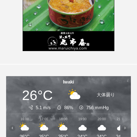
Iwaki
26°C
大体曇り
5.1 m/s
86%
756
mmHg
16:00
17:00
18:00
19:00
20:00
21:00
‹
›
26°C
25°C
25°C
24°C
24°C
24°C