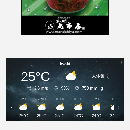
Iwaki
25°C
大体曇り
3.6 m/s
98%
759
mmHg
22:00
23:00
00:00
01:00
02:00
03:00
‹
›
25°C
25°C
25°C
24°C
24°C
24°C