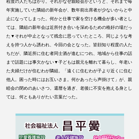
程度の人たちばかり。それがなぜ親睦会かというと、それまで毎
年実施していた隣組の新年会が、数年前出席者が少ないからと中
止になってしまった。何かと仕事で家を空ける機会が多い者とし
ては、隣組の新年会は近所付き合いを深めるための格好の場だっ
た▼それが中止となって残念に思っていたところ、同じような考
えを持つ人から誘われ、今回の会となった。皆顔知り程度の人た
ちだが、隣近所に住む者同士酒が進むにつれ、地域から仕事の話
まで話題には事欠かない▼子どもは親元を離れて暮らし、年老い
た夫婦だけが住むわが隣組。「遠くに住むわが子より近くに住む
他人。困った時にはお互いさま。何かあったら声掛けて」が、親
睦会の閉めのあいさつ。還暦を過ぎ、老後に不安を抱える身とし
ては、何ともありがたい言葉だった。