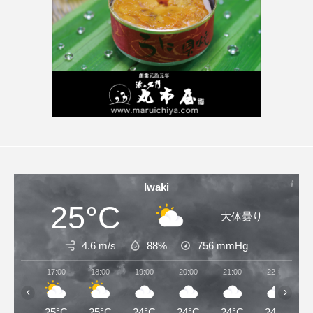
Iwaki
25°C
大体曇り
4.6 m/s
88%
756
mmHg
17:00
18:00
19:00
20:00
21:00
22:00
‹
›
25°C
25°C
24°C
24°C
24°C
24°C