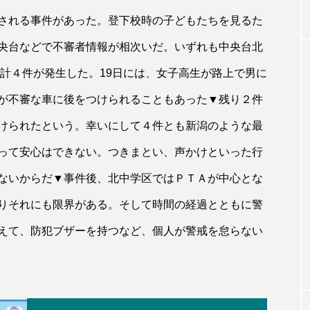
される事件があった。登下校時の子どもたちを見るた
央台などで不審者情報が相次いだ。いずれも中央台北
て計４件が発生した。19日には、女子高生が路上で男に
が不審な車に後をつけられることもあった▼残り２件
けられたという。幸いにして４件とも新潟のような最
って安心はできない。つきまとい、声かけといった行
ないからだ▼事件後、北中学区ではＰＴＡが中心とな
りそれにも限界がある。そして時間の経過とともに警
えて、防犯ブザーを持つなど、個人が警戒を怠らない