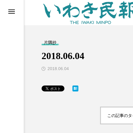
らす（旧 個処から）
片隅抄
2018.06.04
2018.06.04
等)
この記事のタ
ブ