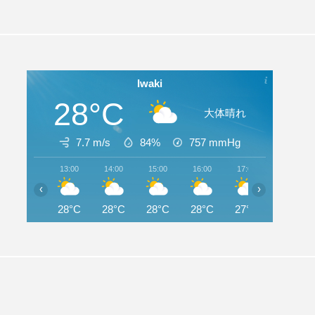
Iwaki
28°C
大体晴れ
7.7 m/s
84%
757
mmHg
13:00
14:00
15:00
16:00
17:00
18:00
‹
›
28°C
28°C
28°C
28°C
27°C
26°C