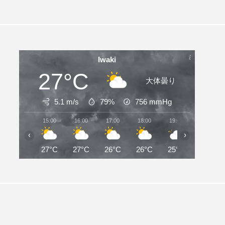
Iwaki
27°C
大体曇り
5.1 m/s
79%
756
mmHg
15:00
16:00
17:00
18:00
19:00
20:00
‹
›
27°C
27°C
26°C
26°C
25°C
25°C