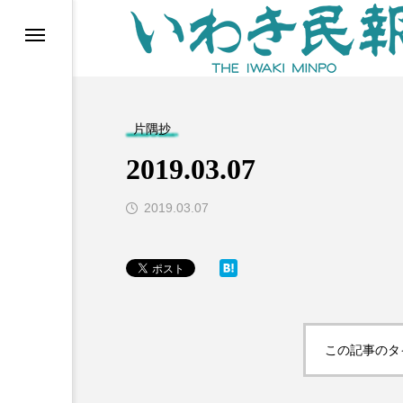
らす（旧 個処から）
片隅抄
2019.03.07
2019.03.07
等)
この記事のタ
ブ