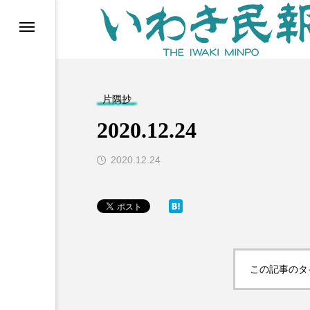
らす（旧 個処から）
片隅抄
2020.12.24
2020.12.24
等)
この記事のタ
ブ