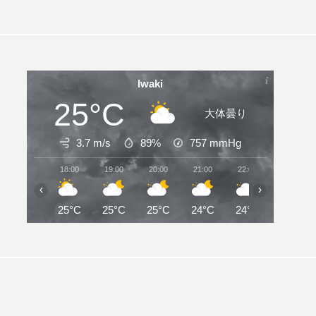
Iwaki
25°C
大体曇り
3.7 m/s
89%
757
mmHg
18:00
19:00
20:00
21:00
22:00
23:00
‹
›
25°C
25°C
25°C
24°C
24°C
24°C