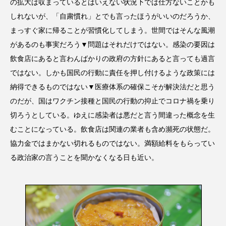
の拡大は収まっているとはいえない状況下では仕方ないことかも
しれないが、「自粛慣れ」とでも言ったほうがいいのだろうか、
まっすぐ家に帰ることが習慣化してしまう。世間ではそんな風潮
があるのも事実だろう▼問題はそれだけではない。感染の要因は
飲食店にあると言わんばかりの政府の方針にあると言っても過言
ではない。しかも国民の行動に責任を押し付けるような政策には
納得できるものではない▼医療体系の確保こそが解決法だと思う
のだが、国はワクチン接種と国民の行動の抑止でコロナ禍を乗り
切ろうとしている。ゆえに感染者は悪だと言う間違った概念を生
むことになっている。飲食店は関連の業者も含め瀕死の状態だ。
協力金ではまかない切れるものではない。満額給料をもらってい
る政治家の言うことを聞かなくなる日も近い。