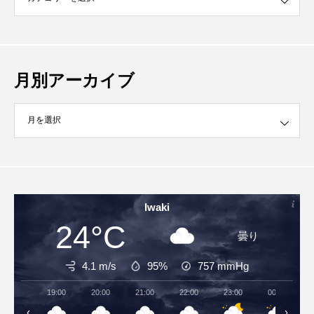
月別アーカイブ
イブ
Iwaki
24°C
曇り
4.1 m/s
95%
757
mmHg
19:00
20:00
21:00
22:00
23:00
00:00
‹
›