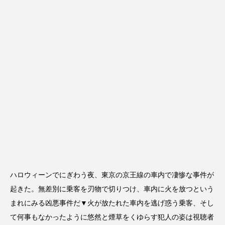
ハロウィーンでにぎわう夜、東京の京王線の車内で凄惨な事件が
起きた。無差別に乗客を刃物で切りつけ、車内に火を放つという
まれにみる凶悪事件だ▼火が放たれた車内を逃げ惑う乗客、そし
て何事もなかったように悠然と煙草をくゆらす犯人の姿は視聴者