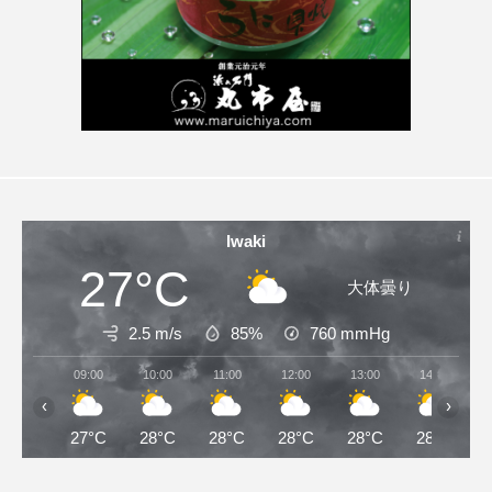
Iwaki
27°C
大体曇り
2.5 m/s
85%
760
mmHg
09:00
10:00
11:00
12:00
13:00
14:00
‹
›
27°C
28°C
28°C
28°C
28°C
28°C