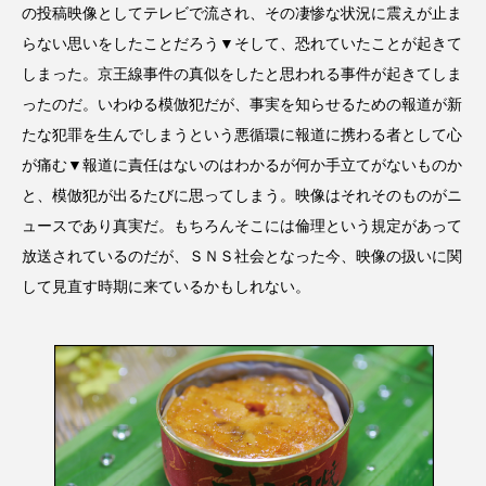
の投稿映像としてテレビで流され、その凄惨な状況に震えが止ま
らない思いをしたことだろう▼そして、恐れていたことが起きて
しまった。京王線事件の真似をしたと思われる事件が起きてしま
ったのだ。いわゆる模倣犯だが、事実を知らせるための報道が新
たな犯罪を生んでしまうという悪循環に報道に携わる者として心
が痛む▼報道に責任はないのはわかるが何か手立てがないものか
と、模倣犯が出るたびに思ってしまう。映像はそれそのものがニ
ュースであり真実だ。もちろんそこには倫理という規定があって
放送されているのだが、ＳＮＳ社会となった今、映像の扱いに関
して見直す時期に来ているかもしれない。