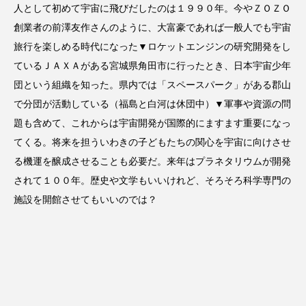
人として初めて宇宙に飛びだしたのは１９９０年。今やＺＯＺＯ
創業者の前澤友作さんのように、大富豪であれば一般人でも宇宙
旅行を楽しめる時代になった▼ロケットエンジンの研究開発をし
ているＪＡＸＡがある宮城県角田市に行ったとき、日本宇宙少年
団という組織を知った。県内では「スペースパーク」がある郡山
で分団が活動している（福島と白河は休団中）▼軍事や資源の問
題も含めて、これからは宇宙開発が国際的にますます重要になっ
てくる。将来を担ういわきの子どもたちの関心を宇宙に向けさせ
る機運を醸成させることも必要だ。来年はプラネタリウムが開発
されて１００年。歴史や文学もいいけれど、そろそろ科学専門の
施設を開館させてもいいのでは？