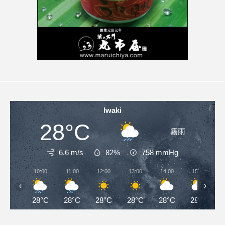
Iwaki
28°C
霧雨
6.6 m/s
82%
758
mmHg
10:00
11:00
12:00
13:00
14:00
15:00
‹
›
28°C
28°C
28°C
28°C
28°C
28°C