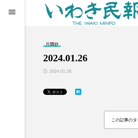
らす（旧 個処から）
片隅抄
2024.01.26
2024.01.26
等)
この記事のタ
ブ