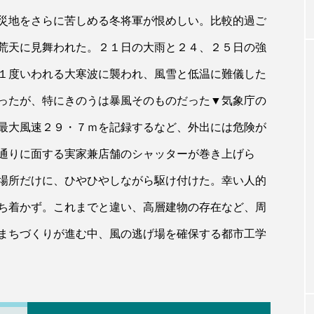
災地をさらに苦しめる冬将軍が恨めしい。比較的過ご
荒天に見舞われた。２１日の大雨と２４、２５日の強
１度いわれる大寒波に襲われ、風雪と低温に難儀した
ったが、特にきのうは暴風そのものだった▼気象庁の
最大風速２９・７ｍを記録するなど、外出には危険が
通りに面する実家兼店舗のシャッターが巻き上げら
場所だけに、ひやひやしながら駆け付けた。幸い人的
ち着かず。これまでと違い、高層建物の存在など、周
まちづくりが進む中、風の逃げ場を確保する都市工学