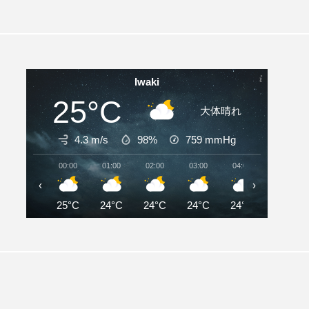
Iwaki
25°C
大体晴れ
4.3 m/s
98%
759
mmHg
00:00
01:00
02:00
03:00
04:00
05:00
‹
›
25°C
24°C
24°C
24°C
24°C
24°C