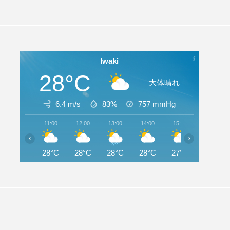
Iwaki
28°C
大体晴れ
6.4 m/s
83%
757
mmHg
11:00
12:00
13:00
14:00
15:00
16:00
‹
›
28°C
28°C
28°C
28°C
27°C
27°C