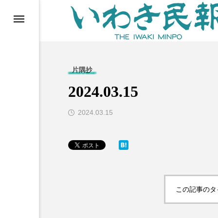
らす（旧 個処から）
片隅抄
2024.03.15
2024.03.15
等)
この記事のタ
ブ