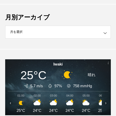
月別アーカイブ
イブ
Iwaki
25°C
晴れ
5.7 m/s
97%
758
mmHg
01:00
02:00
03:00
04:00
05:00
06:00
‹
›
25°C
24°C
24°C
24°C
24°C
25°C