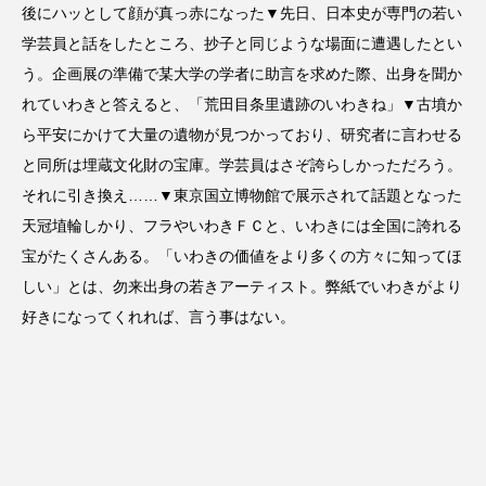
後にハッとして顔が真っ赤になった▼先日、日本史が専門の若い
学芸員と話をしたところ、抄子と同じような場面に遭遇したとい
う。企画展の準備で某大学の学者に助言を求めた際、出身を聞か
れていわきと答えると、「荒田目条里遺跡のいわきね」▼古墳か
ら平安にかけて大量の遺物が見つかっており、研究者に言わせる
と同所は埋蔵文化財の宝庫。学芸員はさぞ誇らしかっただろう。
それに引き換え……▼東京国立博物館で展示されて話題となった
天冠埴輪しかり、フラやいわきＦＣと、いわきには全国に誇れる
宝がたくさんある。「いわきの価値をより多くの方々に知ってほ
しい」とは、勿来出身の若きアーティスト。弊紙でいわきがより
好きになってくれれば、言う事はない。