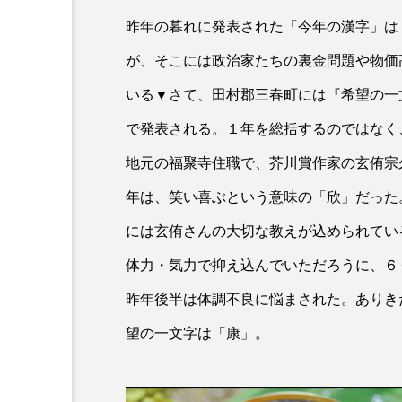
昨年の暮れに発表された「今年の漢字」は
が、そこには政治家たちの裏金問題や物価
いる▼さて、田村郡三春町には『希望の一
で発表される。１年を総括するのではなく
地元の福聚寺住職で、芥川賞作家の玄侑宗
年は、笑い喜ぶという意味の「欣」だった
には玄侑さんの大切な教えが込められてい
体力・気力で抑え込んでいただろうに、６
昨年後半は体調不良に悩まされた。ありき
望の一文字は「康」。