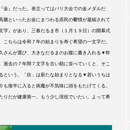
『金』だった。表立ってはパリ大会での金メダルだ
高騰といったお金にまつわる庶民の鬱憤が凝縮されて
文字』があり、三春だるま市（１月１９日）の開幕式
、こちらは令和７年の始まりを寿ぐ希望の一文字だ。
久さんが選び、大きなだるまのお腹に書き入れる▼昨
。過去の７年間７文字を古い順に並べていくと、そこ
るという。「欣」は新たな始まりとなる▼若いうちは
０も後半に入ると病魔が不気味に頭をもたげてくる。
たりだが健康第一。もう少し現役でいたい。よって希