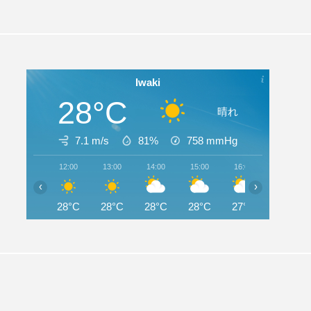
Iwaki
28°C
晴れ
7.1 m/s
81%
758
mmHg
12:00
13:00
14:00
15:00
16:00
17:00
‹
›
28°C
28°C
28°C
28°C
27°C
27°C