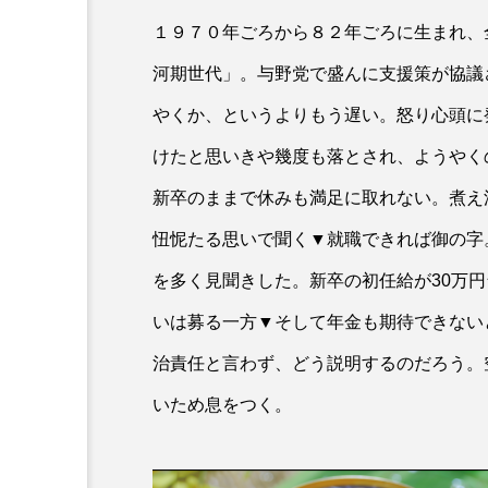
１９７０年ごろから８２年ごろに生まれ、
河期世代」。与野党で盛んに支援策が協議
やくか、というよりもう遅い。怒り心頭に
けたと思いきや幾度も落とされ、ようやく
新卒のままで休みも満足に取れない。煮え
忸怩たる思いで聞く▼就職できれば御の字
を多く見聞きした。新卒の初任給が30万
いは募る一方▼そして年金も期待できない
治責任と言わず、どう説明するのだろう。
いため息をつく。