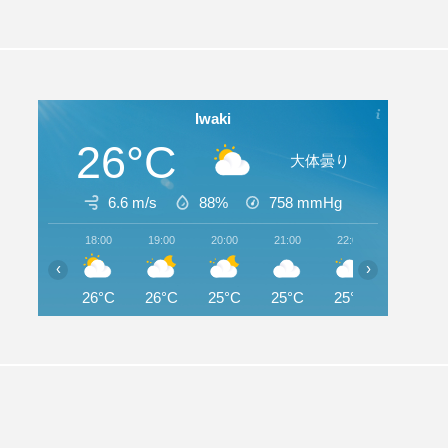
Iwaki
26°C
大体曇り
6.6 m/s
88%
758
mmHg
18:00
19:00
20:00
21:00
22:00
23:00
‹
›
26°C
26°C
25°C
25°C
25°C
25°C