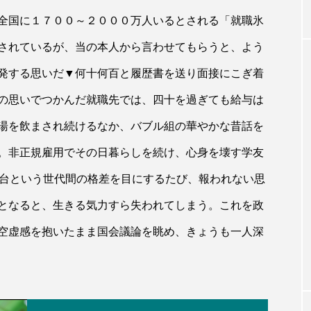
全国に１７００～２０００万人いるとされる「就職氷
されているが、当の本人から言わせてもらうと、よう
発する思いだ▼何十何百と履歴書を送り面接にこぎ着
の思いでつかんだ就職先では、四十を過ぎても給与は
湯を飲まされ続けるなか、バブル組の華やかな昔話を
。非正規雇用でその日暮らしを続け、心身を壊す学友
円台という世代間の格差を目にするたび、報われない思
となると、生きる気力すら失われてしまう。これを政
空虚感を抱いたまま国会議論を眺め、きょうも一人深