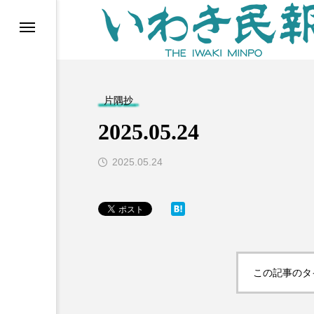
らす（旧 個処から）
片隅抄
2025.05.24
2025.05.24
等)
この記事のタ
ブ