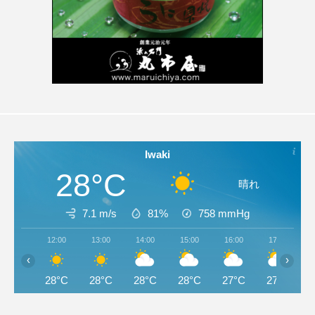
Iwaki
28°C
晴れ
7.1 m/s
81%
758
mmHg
12:00
13:00
14:00
15:00
16:00
17:00
‹
›
28°C
28°C
28°C
28°C
27°C
27°C