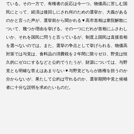
ている。その一方で、有権者の反応は今一つ。物価高に苦しむ国
民にとって、経済は後回しにされ何のための選挙か、大義がある
のかと言った声が、選挙前から聞かれる▼高市首相は衆院解散に
ついて、幾つか理由を挙げる。その一つにだれが首相にふさわし
いか、それを国民に問うと言っているが、制度上国民は直接首相
を選べないのでは。また、選挙の争点として挙げられる、物価高
対策では与党は、食料品の消費税を２年間に限りゼロ、野党は恒
久的にゼロにするなどと公約でうたうが、財源については、与野
党とも明確な答えはあまりない▼与野党どちらが政権を担うのか
分からないが、果たして公約は守れるのか、選挙期間中党と候補
者に十分な説明を求めたいものだ。