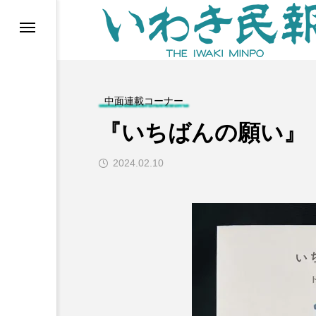
らす（旧 個処から）
中面連載コーナー
『いちばんの願い』
2024.02.10
等)
ブ