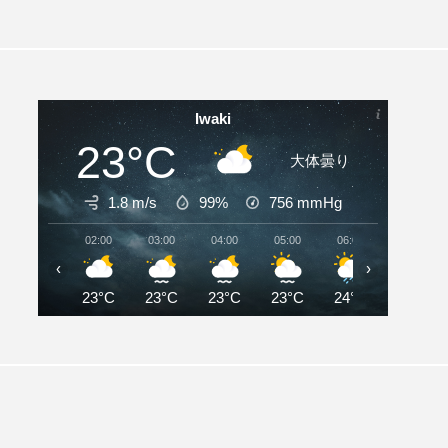
Iwaki
23°C
大体曇り
1.8 m/s
99%
756
mmHg
02:00
03:00
04:00
05:00
06:00
07:00
‹
›
23°C
23°C
23°C
23°C
24°C
25°C