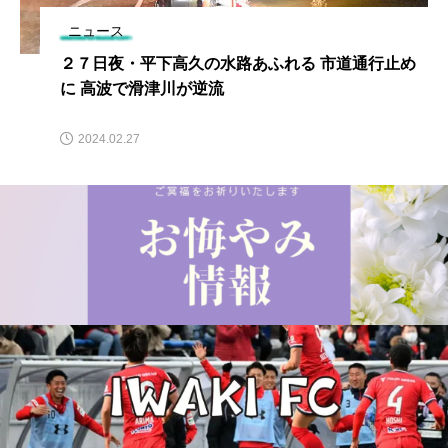
ニュース
２７日夜・平下高久の水路あふれる 市道通行止め
に 高波で滑津川が逆流
2024.02.27