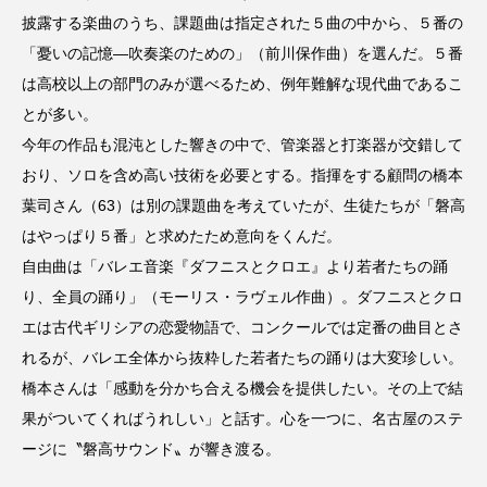
披露する楽曲のうち、課題曲は指定された５曲の中から、５番の
「憂いの記憶―吹奏楽のための」（前川保作曲）を選んだ。５番
は高校以上の部門のみが選べるため、例年難解な現代曲であるこ
とが多い。
今年の作品も混沌とした響きの中で、管楽器と打楽器が交錯して
おり、ソロを含め高い技術を必要とする。指揮をする顧問の橋本
葉司さん（63）は別の課題曲を考えていたが、生徒たちが「磐高
はやっぱり５番」と求めたため意向をくんだ。
自由曲は「バレエ音楽『ダフニスとクロエ』より若者たちの踊
り、全員の踊り」（モーリス・ラヴェル作曲）。ダフニスとクロ
エは古代ギリシアの恋愛物語で、コンクールでは定番の曲目とさ
れるが、バレエ全体から抜粋した若者たちの踊りは大変珍しい。
橋本さんは「感動を分かち合える機会を提供したい。その上で結
果がついてくればうれしい」と話す。心を一つに、名古屋のステ
ージに〝磐高サウンド〟が響き渡る。