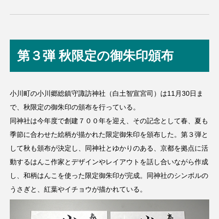
第３弾 秋限定の御朱印頒布
小川町の小川郷総鎮守諏訪神社（白土智宣宮司）は11月30日ま
で、秋限定の御朱印の頒布を行っている。
同神社は今年度で創建７００年を迎え、その記念として春、夏も
季節に合わせた絵柄が描かれた限定御朱印を頒布した。第３弾と
して秋も頒布が決定し、同神社とゆかりのある、京都を拠点に活
動するはんこ作家とデザインやレイアウトを話し合いながら作成
し、和柄はんこを使った限定御朱印が完成。同神社のシンボルの
うさぎと、紅葉やイチョウが描かれている。