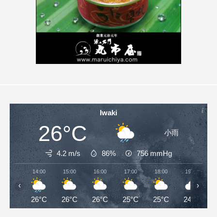
Iwaki
26°C
小雨
4.2 m/s
86%
756
mmHg
14:00
15:00
16:00
17:00
18:00
19:00
‹
›
26°C
26°C
26°C
25°C
25°C
24°C