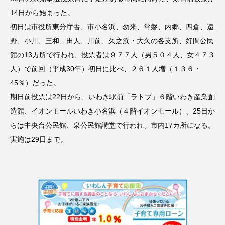
14日から始まった。
初日は市役所東分庁舎、市小名浜、勿来、常磐、内郷、四倉、遠
野、小川、三和、田人、川前、久之浜・大久の各支所、好間公民
館の13カ所で行われ、投票者は９７７人（男５０４人、女４７３
人）で前回（平成30年）初日に比べ、２６１人増（１３６・
45％）だった。
期日前投票は22日から、いわき駅前「ラトブ」６階いわき産業創
造館、イオンモールいわき小名浜（４階イオンモール）、25日か
らは中央台公民館、泉公民館講堂で行われ、市内17カ所になる。
実施は29日まで。