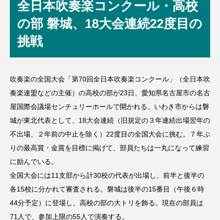
全日本吹奏楽コンクール・高校
の部 磐城、18大会連続22度目の
挑戦
吹奏楽の全国大会「第70回全日本吹奏楽コンクール」（全日本吹
奏楽連盟などの主催）の高校の部が23日、愛知県名古屋市の名古
屋国際会議場センチュリーホールで開かれる。いわき市からは磐
城が東北代表として、18大会連続（旧規定の３年連続出場翌年の
不出場、２年前の中止を除く）22度目の全国大会に挑む。７年ぶ
りの最高賞・金賞を目標に掲げて、部員たちは一丸になって練習
に励んでいる。
全国大会には11支部から計30校の代表が出場し、前半と後半の
各15校に分かれて審査される。磐城は後半の15番目（午後６時
44分予定）に登場し、高校の部の大トリを飾る。現在の部員は
71人で、参加上限の55人で演奏する。