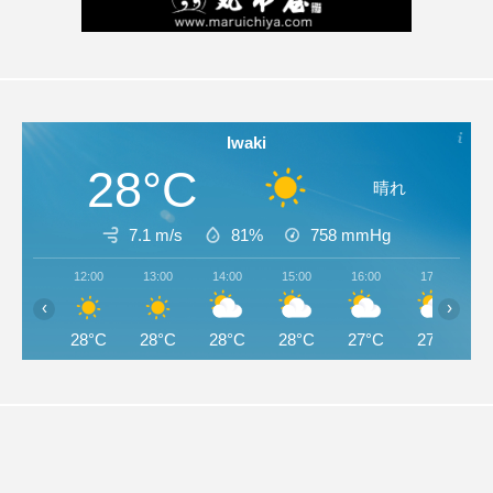
Iwaki
28°C
晴れ
7.1 m/s
81%
758
mmHg
12:00
13:00
14:00
15:00
16:00
17:00
‹
›
28°C
28°C
28°C
28°C
27°C
27°C