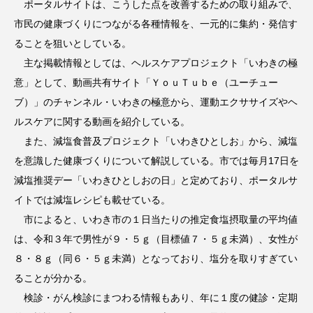
ポータルサイトは、こうした点を改善するための取り組みで、
市民の健康づくりにつながる各種情報を、一元的に集約・発信す
ることを狙いとしている。
主な掲載情報としては、ヘルスケアプロジェクト「いわきの極
意」として、動画共有サイト「ＹｏｕＴｕｂｅ（ユーチュー
ブ）」のチャンネル・いわきの極意から、運動エクササイズやヘ
ルスケアに関する動画を紹介している。
また、減塩食普及プロジェクト「いわきひとしお」から、減塩
を意識した健康づくりについて解説している。市では毎月17日を
減塩推奨デー「いわきひとしおの日」と定めており、ポータルサ
イトでは減塩レシピも載せている。
市によると、いわき市の１日当たりの推定食塩摂取量の平均値
は、令和３年で男性が９・５ｇ（目標値７・５ｇ未満）、女性が
８・８ｇ（同６・５ｇ未満）となっており、塩分を取りすぎてい
ることが分かる。
検診・がん検診にまつわる情報もあり、年に１度の健診・定期