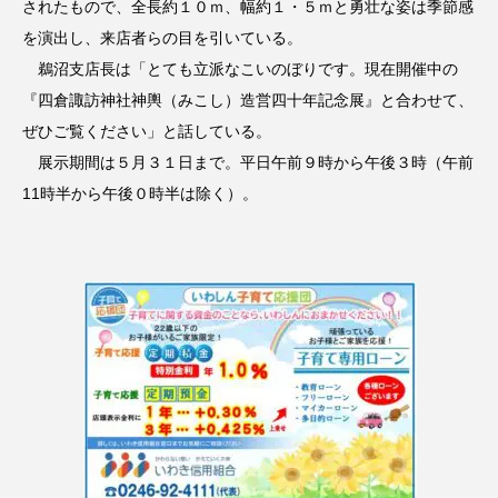
されたもので、全長約１０ｍ、幅約１・５ｍと勇壮な姿は季節感
を演出し、来店者らの目を引いている。
鵜沼支店長は「とても立派なこいのぼりです。現在開催中の
『四倉諏訪神社神輿（みこし）造営四十年記念展』と合わせて、
ぜひご覧ください」と話している。
展示期間は５月３１日まで。平日午前９時から午後３時（午前
11時半から午後０時半は除く）。