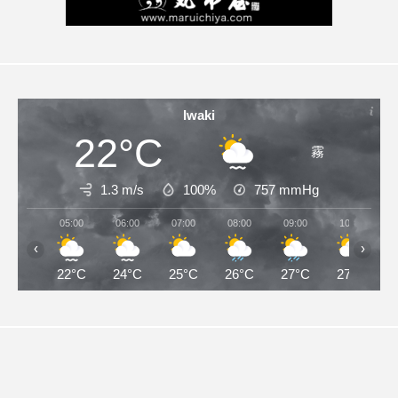
Iwaki
22°C
霧
1.3 m/s
100%
757
mmHg
05:00
06:00
07:00
08:00
09:00
10:00
‹
›
22°C
24°C
25°C
26°C
27°C
27°C