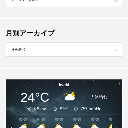
月別アーカイブ
イブ
Iwaki
24°C
大体晴れ
5.8 m/s
99%
757
mmHg
03:00
04:00
05:00
06:00
07:00
08:00
‹
›