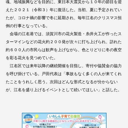
魂、地域振興などを目的に、東日本大震災から１０年の節目を迎
えた２０２１（令和３）年に復活した。当初、夏に予定されてい
たが、コロナ禍の影響で冬に延期され、毎年江名のクリスマス恒
例の行事となっている。
会場の江名港では、須賀川市の花火製造・糸井火工が作ったス
ターマインなどの花火約２００発が次々に打ち上げられ、訪れた
約６００人の市民らは歓声を上げながら、色とりどりに冬の夜空
を彩る花火を見つめていた。
江名区では来年以降の継続開催を目指し、寄付や協賛金の協力
を呼び掛けている。戸田代表は「事故もなく多くの人が来てくれ
たことをうれしく思う。次回はどんな形式となるが分からない
が、江名を盛り上げるイベントとして続いてほしい」と話した。