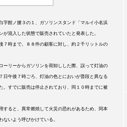
白字館ノ腰３の１、ガソリンスタンド「マルイ小名浜
ンが混入した状態で販売されていたと発表した。
後７時まで。８８件の顧客に対し、約２千リットルの
ローリーからガソリンを荷卸しした際、誤って灯油の
７日午後７時ごろ、灯油の色とにおいが普段と異なる
た。すでに販売は停止されており、同１０時までに被
用すると、異常燃焼して火災の恐れがあるため、同本
わないよう呼びかけている。