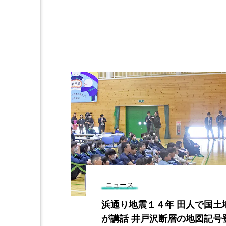
ニュース
定者説明会に
浜通り地震１４年 田人で国土
２カ月切り混
が講話 井戸沢断層の地図記号