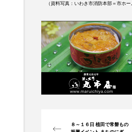
（資料写真：いわき市消防本部＝市ホー
８～１６日 植田で常磐もの
振興イベント まちのにぎわ