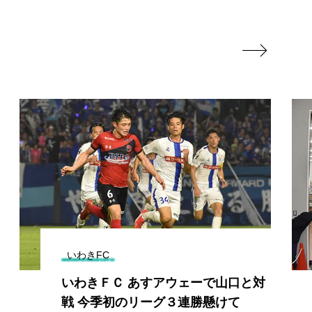

いわきFC
いわきＦＣ あすアウェーで山口と対
戦 今季初のリーグ３連勝懸けて