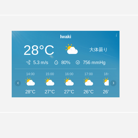
Iwaki
28°C
大体曇り
5.3 m/s
80%
756
mmHg
14:00
15:00
16:00
17:00
18:00
19:00
‹
›
28°C
27°C
27°C
26°C
26°C
25°C