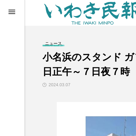
らす（旧 個処から）
ニュース
小名浜のスタンド ガ
日正午～７日夜７時
2024.03.07
等)
ブ