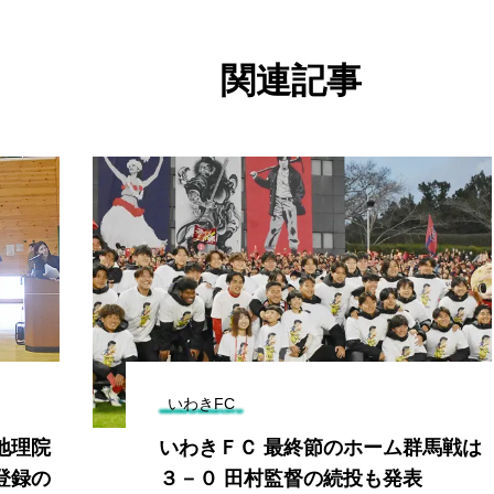
関連記事
いわきFC
地理院
いわきＦＣ 最終節のホーム群馬戦は
登録の
３－０ 田村監督の続投も発表