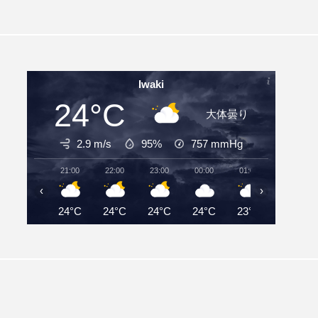
Iwaki
24°C
大体曇り
2.9 m/s
95%
757
mmHg
21:00
22:00
23:00
00:00
01:00
02:00
‹
›
24°C
24°C
24°C
24°C
23°C
23°C