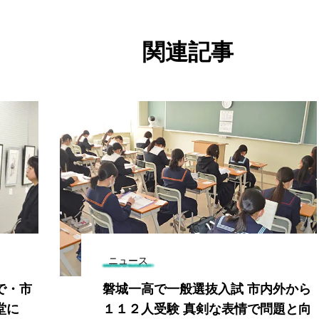
関連記事
ニュース
で・市
磐城一高で一般選抜入試 市内外から
堂に
１１２人受験 真剣な表情で問題と向