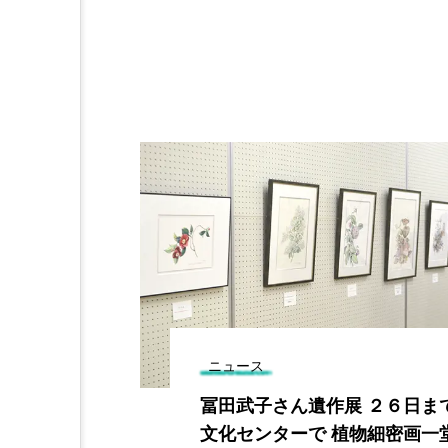
ニュース
七夕 ３１４の
冨田武子さん遺作展 ２６日ま
画も
文化センターで 植物細密画一