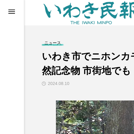
らす（旧 個処から）
ニュース
いわき市でニホンカ
然記念物 市街地でも
2024.08.10
等)
ブ