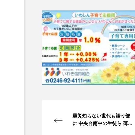
震災知らない世代も語り部
に 中央台南中の生徒ら 薄磯
の伝承館に立つ