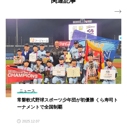
関連記事

ニュース
常磐軟式野球スポーツ少年団が初優勝 くら寿司ト
ーナメントで全国制覇
2025.12.07