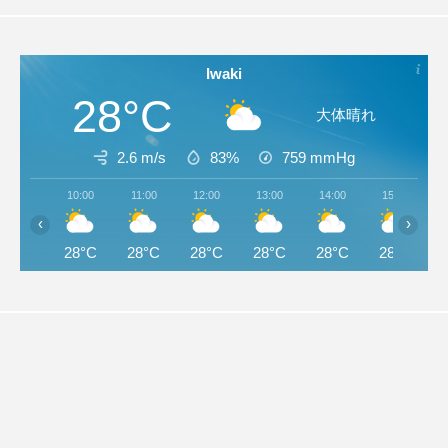
Iwaki
28°C
大体晴れ
2.6 m/s
83%
759
mmHg
10:00
11:00
12:00
13:00
14:00
15:00
‹
›
28°C
28°C
28°C
28°C
28°C
28°C