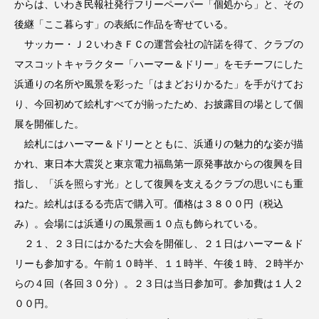
からは、いわき民報社発行フリーペーパー「個処から」と、その
後継「ここ暮らす」の表紙に作品を寄せている。
サッカー・Ｊ２いわきＦＣの運営会社の許諾を得て、クラブの
マスコットキャラクター「ハーマー＆ドリー」をモチーフにした
浜通りの名所や風景を彩った「はまどおりかるた」を手がけてお
り、今回初めて絵札すべてが揃ったため、お披露目の場として個
展を開催した。
絵札にはハーマー＆ドリーとともに、浜通りの魅力的な姿が描
かれ、東日本大震災と東京電力福島第一原発事故からの復興を目
指し、「浜を照らす光」として復興を支えるクラブの思いにも重
ねた。絵札はほるる売店で購入可。価格は３８００円（税込
み）。会場には浜通りの風景画１０点も飾られている。
２１、２３日にはかるた大会を開催し、２１日はハーマー＆ド
リーも参加する。午前１０時半、１１時半、午後１時、２時半か
らの４回（各回３０分）。２３日は当日参加可。参加費は１人２
００円。