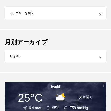
月別アーカイブ
イブ
Iwaki
25°C
大体曇り
6.4 m/s
95%
759
mmHg