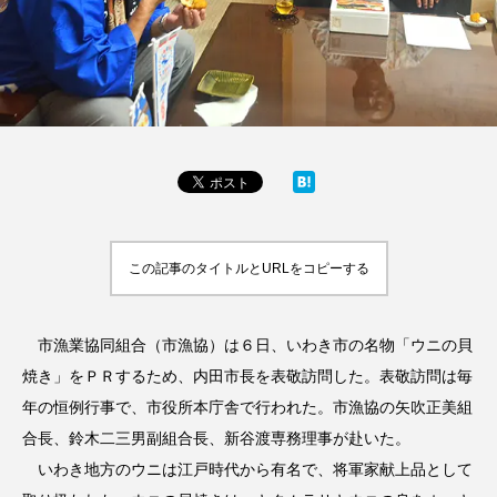
この記事のタイトルとURLをコピーする
市漁業協同組合（市漁協）は６日、いわき市の名物「ウニの貝
焼き」をＰＲするため、内田市長を表敬訪問した。表敬訪問は毎
年の恒例行事で、市役所本庁舎で行われた。市漁協の矢吹正美組
合長、鈴木二三男副組合長、新谷渡専務理事が赴いた。
いわき地方のウニは江戸時代から有名で、将軍家献上品として