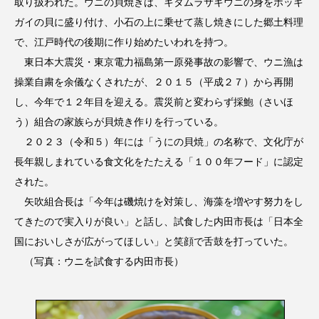
取り扱われた。ウニの貝焼きは、キタムラサキウニの身をホッキ
ガイの貝に盛り付け、小石の上に乗せて蒸し焼きにした郷土料理
で、江戸時代の後期に作り始めたいわれを持つ。
東日本大震災・東京電力福島第一原発事故の影響で、ウニ漁は
操業自粛を余儀なくされたが、２０１５（平成２７）から再開
し、今年で１２年目を迎える。震災前と変わらず採鮑（さいほ
う）組合の家族らが貝焼き作りを行っている。
２０２３（令和５）年には「うにの貝焼」の名称で、文化庁が
長年親しまれている食文化をたたえる「１００年フード」に認定
された。
矢吹組合長は「今年は磯焼けを対策し、海藻を増やす努力をし
てきたので実入りが良い」と話し、試食した内田市長は「日本全
国においしさが広がってほしい」と笑顔で舌鼓を打っていた。
（写真：ウニを試食する内田市長）