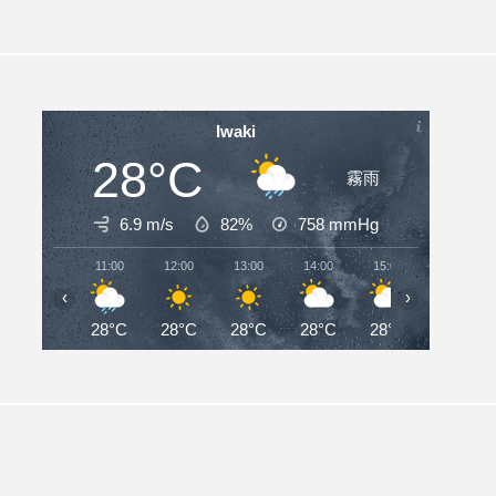
Iwaki
28°C
霧雨
6.9 m/s
82%
758
mmHg
11:00
12:00
13:00
14:00
15:00
16:00
‹
›
28°C
28°C
28°C
28°C
28°C
27°C