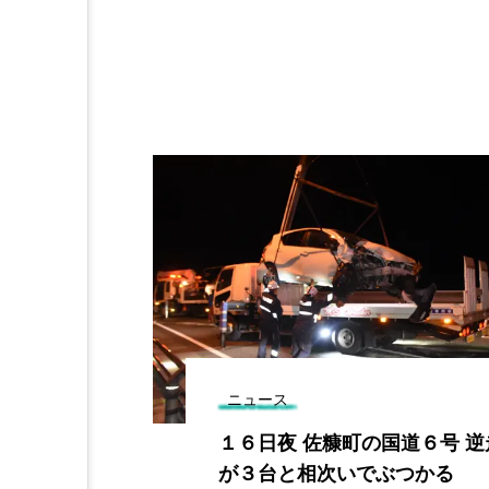
ニュース
定 いわきは
１６日夜 佐糠町の国道６号 
に接続
が３台と相次いでぶつかる