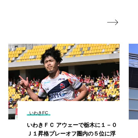

いわきFC
いわきＦＣ アウェーで栃木に１－０
Ｊ１昇格プレーオフ圏内の５位に浮