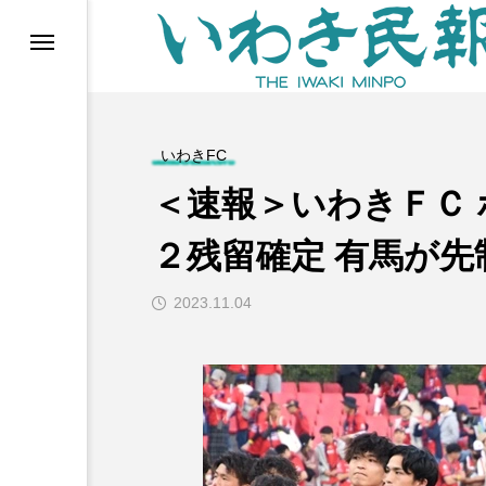
らす（旧 個処から）
いわきFC
＜速報＞いわきＦＣ
２残留確定 有馬が先
2023.11.04
等)
ブ