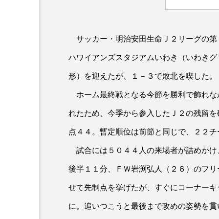
サッカー・明治安田生命Ｊ２リーグの第
ハワイアンズスタジアムいわき（いわきグ
形）を迎えたが、１－３で敗北を喫した。
ホーム最終戦となる今節を勝利で飾れな
れたため、今季から参入したＪ２の残留を
点４４。暫定順位は前節と同じで、２２チ
試合には５０４４人の来場者が詰めかけ
後半１１分、ＦＷ岩渕弘人（２６）のフリ
せて先制点を挙げたが、すぐにコーナーキ
に。追いつこうと最後まで攻めの姿勢を貫