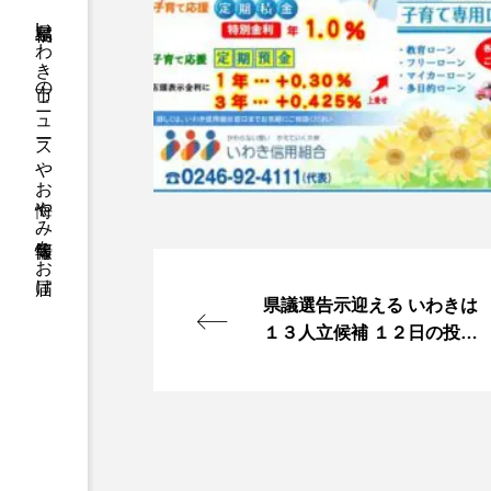
福島県いわき市のニュースやお悔やみ情報等をお届け
県議選告示迎える いわきは
１３人立候補 １２日の投票
日向け舌戦入り