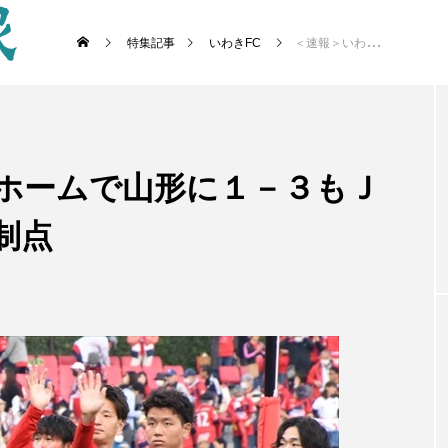
特集記事
いわきFC
＜速報＞いわきＦＣ ホームで山形に１－３もＪ２残留確定 有馬が先制点
 ホームで山形に１－３もＪ
制点