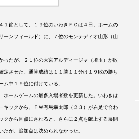
４１節として、１９位のいわきＦＣは４日、ホームの
リーンフィールド）に、７位のモンテディオ山形（山
かったが、２１位の大宮アルディージャ（埼玉）が敗
確定させた。通算成績は１１勝１１分け１９敗の勝ち
ーム中１９位に付けている。
、ホームゲームの最多入場者数を更新した。いわきは
ーキックから、ＦＷ有馬幸太郎（２３）が右足で合わ
ックから同点にされると、さらに２点を献上する展開
いたが、追加点は決められなかった。