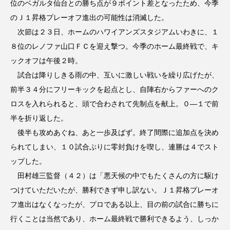
位のベガルタ仙台との勝ち点が９ポイント差となったため、今季
のＪ１昇格プレーオフ進出の可能性は消滅した。
次節は２３日、ホームのハワイアンズスタジアムいわきに、１
８位のレノファ山口ＦＣを迎え撃つ。今季のホーム最終戦で、キ
ックオフは午後２時。
試合は降りしきる雨の中、互いに激しい戦いを繰り広げたが、
前半３４分にフリーキックを起点とし、自陣右からファーへのク
ロスを入れられると、頭で合わされて先制点を献上。０―１で前
半を折り返した。
後半も攻めあぐね、あと一歩及ばず。終了間際に追加点を決め
られてしまい、１０試合ぶりに零封負けを喫し、連勝は４でスト
ップした。
田村雄三監督（４２）は「悪天候の中でもたくさんの方に駆け
つけていただいたが、勝利できず申し訳ない。Ｊ１昇格プレーオ
フ進出はなくなったが、プロである以上、目の前の試合に勝ちに
行くことは当然であり、ホーム最終戦で勝利できるよう、しっか