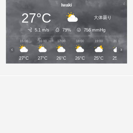
Iwaki
27°C
大体曇り
5.1 m/s
79%
756
mmHg
15:00
16:00
17:00
18:00
19:00
20:00
‹
›
27°C
27°C
26°C
26°C
25°C
25°C