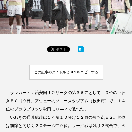
この記事のタイトルとURLをコピーする
サッカー・明治安田Ｊ２リーグの第３６節として、９位のいわ
きＦＣは９日、アウェーのソユースタジアム（秋田市）で、１４
位のブラウブリッツ秋田に０―２で敗れた。
いわきの通算成績は１４勝１０分け１２敗の勝ち点５２。順位
は前節と同じく２０チーム中９位。リーグ戦は残り２試合で、６