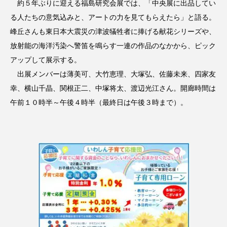
約５年ぶりに迎える福島研究会展では、「中央展に出品してい
る人たちの意気込みと、アートの力を見てもらえたら」と語る。
峰丘さんも東日本大震災の津波犠牲者に捧げる献花シリーズや、
放射能の海洋汚染へ警笛を鳴らす一連の作品のなかから、ピック
アップして展示する。
出展メンバーは薄美可、大竹恵理、大塚弘、佐藤未来、四家友
幸、横山千晶、関根正二、中塚将太、渡辺光江さん。開廊時間は
午前１０時半～午後４時半（最終日は午後３時まで）。