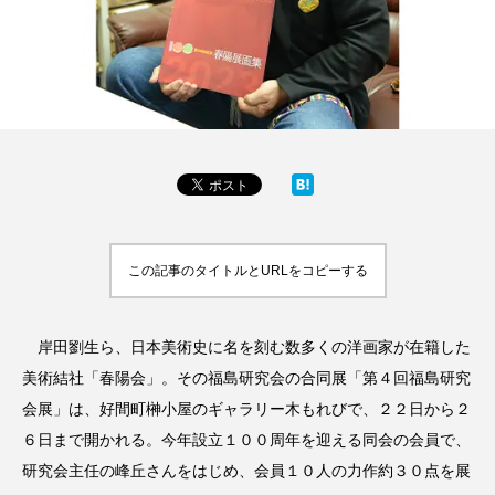
この記事のタイトルとURLをコピーする
岸田劉生ら、日本美術史に名を刻む数多くの洋画家が在籍した
美術結社「春陽会」。その福島研究会の合同展「第４回福島研究
会展」は、好間町榊小屋のギャラリー木もれびで、２２日から２
６日まで開かれる。今年設立１００周年を迎える同会の会員で、
研究会主任の峰丘さんをはじめ、会員１０人の力作約３０点を展