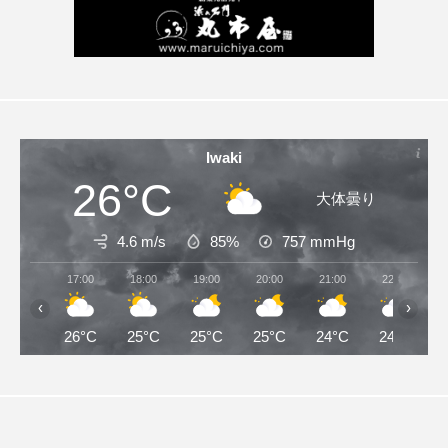
Iwaki
26°C
大体曇り
4.6 m/s
85%
757
mmHg
17:00
18:00
19:00
20:00
21:00
22:00
‹
›
26°C
25°C
25°C
25°C
24°C
24°C