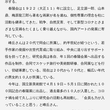
示する。
春陽会は１９２２（大正１１）年に設立し、足立源一郎、山本
鼎、梅原龍三郎ら著名な画家が名を連ね、個性尊重の理念を柱に
活動を継承してきた。戦争、自然災害、そして新型コロナとさま
ざまな災禍をたくましく乗り越えながら、国内アートの発展に寄
与している。
峰丘さんは２０代で同会に所属し、約半世紀が経つという。若
手作家の発掘や次世代育成に取り組み、中央に送り出すサポート
役を担ってきた。研究会員は各自、年１回の春陽会展へ出品する
作品を制作。合同でスケッチ旅行や美術館研修、合同展などを行
い、切磋琢磨している。現在は２０代から７０代と、幅広い年代
の男女約１０人が所属している。
今年は、国立新美術館で４月１９日～５月１日に開かれた１０
０回記念の春陽展に出品し、過去最多の１０人が入選した。コロ
ナ禍を経て久しぶりに研究会の活動も再始動し、「会員も力が入
っていることと思う」と峰丘さん。