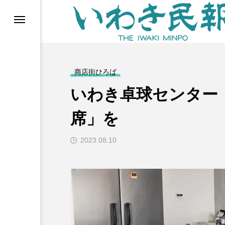
らす（旧 個処から）
商店街ひろば
いわき卓球センター
席」を
2023.08.10
等)
ブ