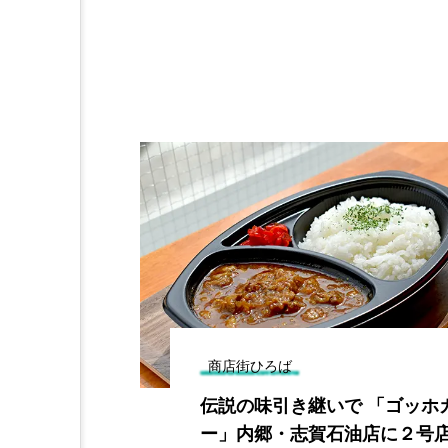
商店街ひろば
ナーショー
伝説の味引き継いで 「ゴッホ
ー」内郷・志賀石油店に２号