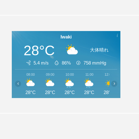
Iwaki
28°C
大体晴れ
5.4 m/s
86%
758
mmHg
08:00
09:00
10:00
11:00
12:00
13:00
‹
›
28°C
28°C
28°C
28°C
28°C
28°C