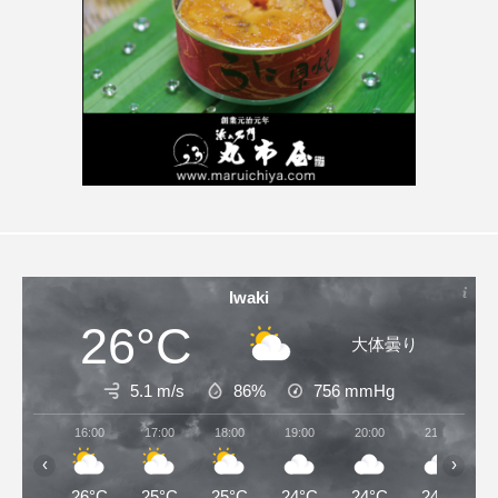
Iwaki
26°C
大体曇り
5.1 m/s
86%
756
mmHg
16:00
17:00
18:00
19:00
20:00
21:00
‹
›
26°C
25°C
25°C
24°C
24°C
24°C