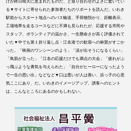
けが終日晴天に恵まれたものだ、と巡り合わせのよさに驚いてい
る▼サイトに寄せられた参加者たちのリポートを読んだ。いわき
駅前からスタート地点へのバス輸送、手荷物預かり、距離表示、
工場地帯を走るコースなどに不満も見られたが、応援する市民や
スタッフ、ボランティアの温かさ、一生懸命さが高く評価されて
いた▼中でも第１折り返し点・江名港での歓迎への称賛がすごか
った。「映画のワンシーンのよう」「涙が出そうになるくらい」
「鳥肌が立った」「江名の応援だけでも満点の大会」「疲れがぶ
っ飛ぶような勇気を与えられた」「自分がヒーローになったよう
で一生の思い出」などなど▼口は悪いが人は善い、浜っ子の心意
気ここにあり、だ。いわきのイメージアップ、誘客へのヒント
は、こんなところにあるのかもしれない。