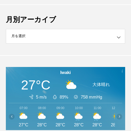
月別アーカイブ
イブ
Iwaki
27°C
大体晴れ
5 m/s
89%
758
mmHg
07:00
08:00
09:00
10:00
11:00
12:00
‹
›
27°C
28°C
28°C
28°C
28°C
28°C