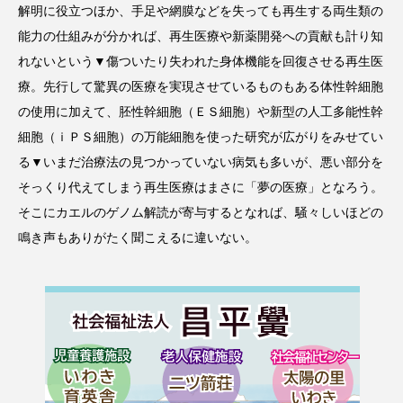
解明に役立つほか、手足や網膜などを失っても再生する両生類の
能力の仕組みが分かれば、再生医療や新薬開発への貢献も計り知
れないという▼傷ついたり失われた身体機能を回復させる再生医
療。先行して驚異の医療を実現させているものもある体性幹細胞
の使用に加えて、胚性幹細胞（ＥＳ細胞）や新型の人工多能性幹
細胞（ｉＰＳ細胞）の万能細胞を使った研究が広がりをみせてい
る▼いまだ治療法の見つかっていない病気も多いが、悪い部分を
そっくり代えてしまう再生医療はまさに「夢の医療」となろう。
そこにカエルのゲノム解読が寄与するとなれば、騒々しいほどの
鳴き声もありがたく聞こえるに違いない。