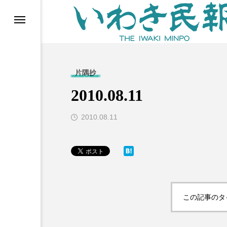
らす（旧 個処から）
片隅抄
2010.08.11
2010.08.11
等)
この記事のタ
ブ