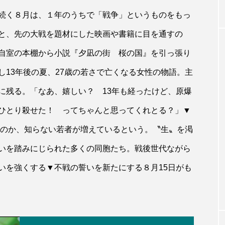
続く８月は、１年のうちで「戦争」というものをもっ
と、先の大戦を題材にした映画や書籍に目を通すの
自室の本棚から小説『夕凪の街 桜の国』を引っ張り
13年後の夏、27歳の若さで亡くなる女性の物語。主
に残る。「なあ、嬉しい？ 13年も経ったけど、原爆
ひとり殺せた！ ってちゃんと思ってくれとる？」▼
なのか、知らない若者が増えているという。〝生〟を渇
いを踏みにじられた多くの同胞たち。戦後世代ながら
いを強くする▼不戦の誓いを新たにする８月15日がも