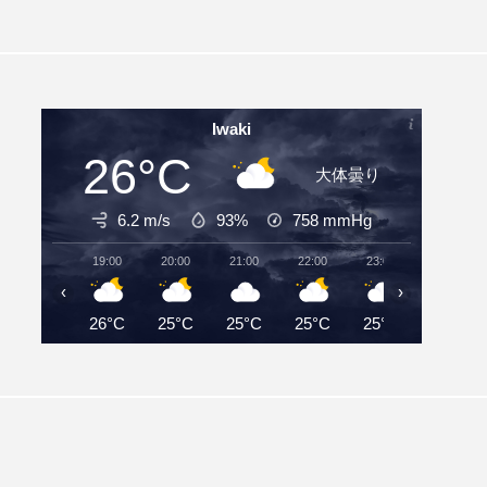
Iwaki
26°C
大体曇り
6.2 m/s
93%
758
mmHg
19:00
20:00
21:00
22:00
23:00
00:00
‹
›
26°C
25°C
25°C
25°C
25°C
25°C