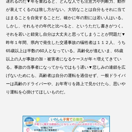
遅れるのだ▼年を重ねると、どんな人でも注意力や判断力、動作
が衰えてくるのは致し方がない。大切なことは自分もそれに当て
はまることを自覚することだ。確かに年の割には若い人はいる。
しかし、それもその年代と比べると、というただし書きがつく。
それを若いと錯覚し自分は大丈夫と思ってしまうことが問題だ▼
昨年１年間、県内で発生した交通事故の犠牲者は１１２人、うち
65歳以上は半数の60人となっている。高齢化が進むいま、65歳
以上の人が事故の加・被害者になるケースが年々増えてきてい
る。事故の当事者になってからではもう遅い▼悲しみの連鎖を広
げないためにも、高齢者は自分の運転を過信せず、一般ドライバ
ーは高齢のドライバーや、お年寄りを路上で見かけたら、思いや
り運転を心掛けてほしいものだ。