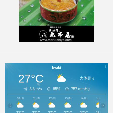
Iwaki
27°C
大体曇り
3.8 m/s
85%
757
mmHg
10:00
11:00
12:00
13:00
14:00
15:00
‹
›
27°C
27°C
27°C
27°C
27°C
26°C