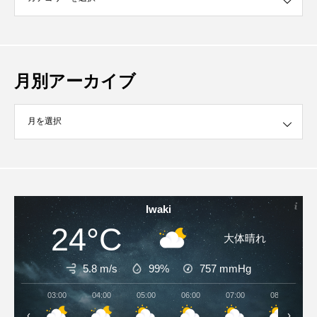
月別アーカイブ
イブ
Iwaki
24°C
大体晴れ
5.8 m/s
99%
757
mmHg
03:00
04:00
05:00
06:00
07:00
08:00
‹
›