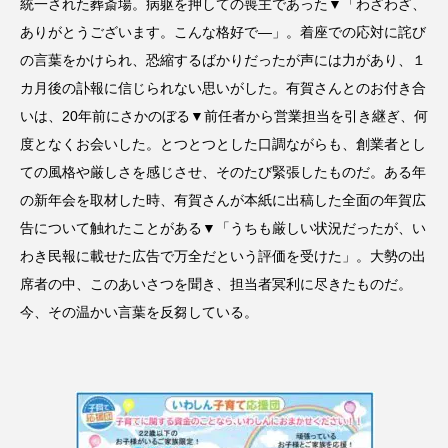
統一された葬斎場。病躯を押しての喪主であった▼「わざわざ、
ありがとうございます。こんな格好で―」。着座での応対に詫び
の言葉をかけられ、恐縮するばかりだったが声には力があり、１
カ月後の訃報に信じられない思いがした。有賀さんとのお付き合
いは、20年前にさかのぼる▼前任者から営業担当を引き継ぎ、何
度となくお会いした。とつとつとした口調ながらも、創業者とし
ての風格や厳しさを感じさせ、そのたび緊張したものだ。ある年
の新年会を取材した時、有賀さんが本紙に出稿した全面の年賀広
告について触れたことがある▼「うちも厳しい状況だったが、い
わき民報に載せた広告で万全だという評価を受けた」。大勢の出
席者の中、このあいさつを聞き、担当者冥利に尽きたものだ。
今、その温かい言葉を反芻している。